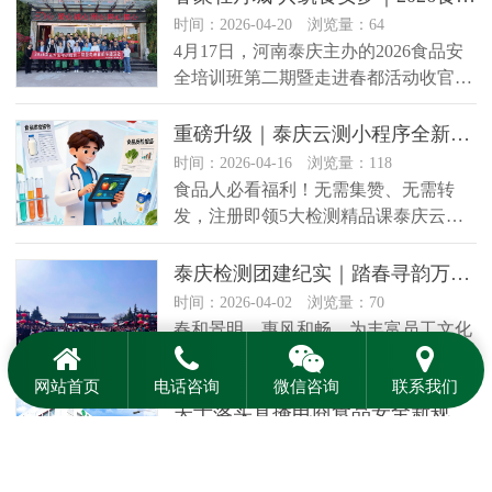
时间：2026-04-20 浏览量：64
4月17日，河南泰庆主办的2026食品安
全培训班第二期暨走进春都活动收官！
以“春聚牡丹城 共筑食安梦”为主题，…
重磅升级｜泰庆云测小程序全新上线！4月福利炸了，检测精品课0元领
时间：2026-04-16 浏览量：118
食品人必看福利！无需集赞、无需转
发，注册即领5大检测精品课泰庆云测
小程序全新升级一键破解食品检测所有
难…
泰庆检测团建纪实｜踏春寻韵万岁山，凝心聚力向未来
时间：2026-04-02 浏览量：70
春和景明，惠风和畅。为丰富员工文化
生活，缓解日常检测工作的紧张压力，
进一步增强团队凝聚力与归属感，3
网站首页
电话咨询
微信咨询
联系我们
月…
关于落实直播电商食品安全新规 规范合作宣传的通告
时间：2026-03-02 浏览量：80
致各位合作伙伴与客户：近日，国家市