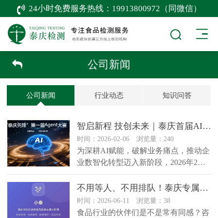
24小时免费服务热线：
19913800972（同微信）
公司新闻
公司新闻
行业动态
知识问答
智启新程 技创未来｜泰庆首届AI Agent大赛圆满落幕！
时间：2026-02-06 浏览量：240
为深耕AI赋能，破解业务痛点，推动企
业数智化转型迈入新阶段，2026年2月5
日，河南泰庆质量检测有限公司首届…
不用等人、不用排队！泰庆专属食品检测AI「小泰」｜查套餐、一键下单、标签自查，业务合规双提速✅
时间：2026-06-11 浏览量：38
食品行业的伙伴们是不是常有同感？咨