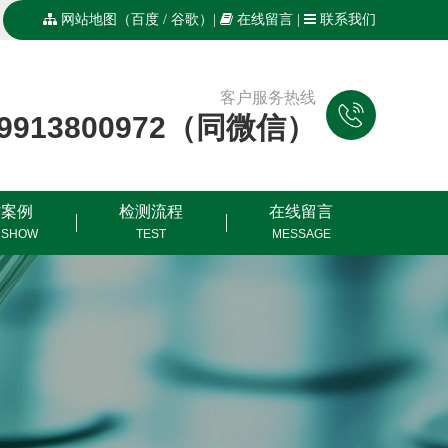
网站地图
（
百度
/
谷歌
）|
在线留言
|
联系我们
客户服务热线
19913800972（同微信）
作案例
检测流程
在线留言
 SHOW
TEST
MESSAGE