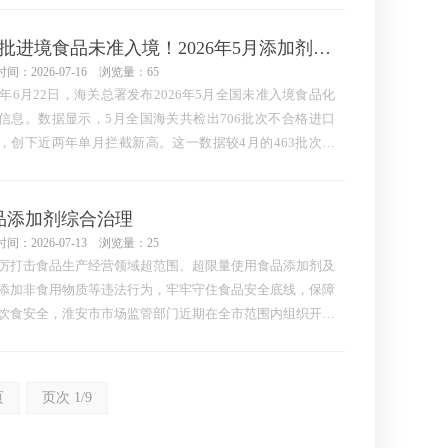
关键看三个方面：是否对食品发挥技术作用、是否具有工艺
性、是否属于有意加入。食品中天然存在的本底物质，即
706批进境食品未准入境！2026年5月添加剂与标签问题占比过半
间：2026-07-16 浏览量：65
26年6月22日，海关总署发布2026年5月全国未准入境食品化
信息。数据显示，5月全国海关共检出706批次不合格进口
，创下近两年单月拦截新高。这一数据较4月的463批次环
增52.5%，较2025年同期增幅更为显著。706批次不合格食
全部依法做退货或销毁处理，未进入国内市场。一、不合格
占比分析
品添加剂综合治理
间：2026-07-13 浏览量：25
厉打击食品生产经营领域超范围、超限量使用食品添加剂及
添加非食用物质等违法行为，牢牢守住食品安全底线，保障
饮食安全，淮安市市场监管部门近期在全市范围内组织开展
添加剂综合治理专项行动，依法查办多起违法违规案件。现
分典型案例公布如下：案例一
页
页次 1/9