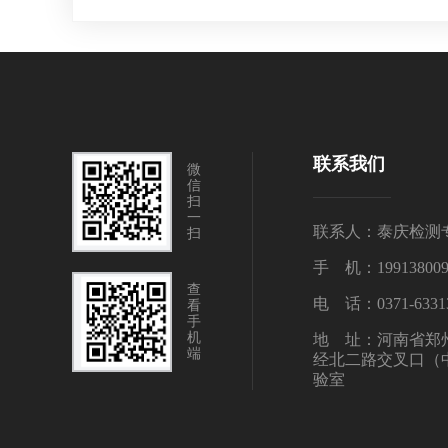
联系我们
微
信
扫
一
联系人：泰庆检测
扫
手 机：1991380
查
电 话：0371-6331
看
手
机
地 址：河南省郑
端
经北二路交叉口（
验室