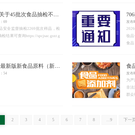
答：
必要
市场监管总局办公厅关于45批次食品抽检不合格情况的通报（市监食检发〔2026〕84号）
使…
：69
发布时
安全监督抽检2269批次样品，检
20
询https://spcjsac.gsxt.g
妆品
食品
比激
品已
原因
什么是新食品原料|附最新版新食品原料（新资源食品）名单
食
：54
发布时
为严
非法
群众
食品
将部
2
3
4
5
6
7
8
...9
下一