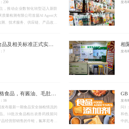
：230
发布时
痛点，推动企业数智化转型迈入新阶
庆质量检测有限公司首届AI Agent大
检测、技术服务、供应链、产品改良
“AI提效”为核心同台竞技，用创新
共赴一场智创盛宴。 开幕启序：以
2026年8月共有91项食品及相关标准正式实施，新增标准超七成
：7
发布时
重庆通报21批次不合格食品，有酱油、毛肚、武隆苕粉等
GB
：16
发布时
局发布最新一期食品安全抽检情况的
问1
品。10批次食品检出农兽药残留问
和色
产品经营部销售的牛蛙，氟苯尼考不
中的
；
2：