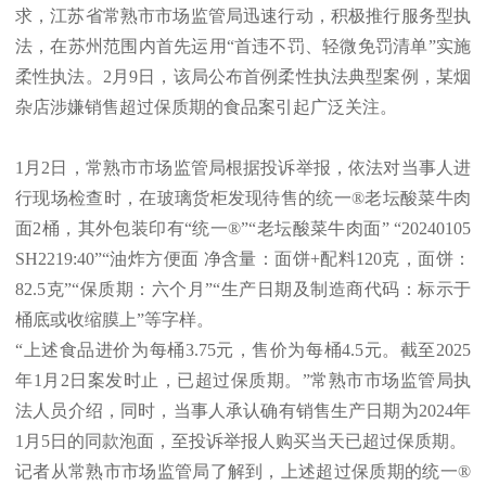
求，江苏省常熟市市场监管局迅速行动，积极推行服务型执
法，在苏州范围内首先运用“首违不罚、轻微免罚清单”实施
柔性执法。2月9日，该局公布首例柔性执法典型案例，某烟
杂店涉嫌销售超过保质期的食品案引起广泛关注。
1月2日，常熟市市场监管局根据投诉举报，依法对当事人进
行现场检查时，在玻璃货柜发现待售的统一®老坛酸菜牛肉
面2桶，其外包装印有“统一®”“老坛酸菜牛肉面” “20240105
SH2219:40”“油炸方便面 净含量：面饼+配料120克，面饼：
82.5克”“保质期：六个月”“生产日期及制造商代码：标示于
桶底或收缩膜上”等字样。
“上述食品进价为每桶3.75元，售价为每桶4.5元。截至2025
年1月2日案发时止，已超过保质期。”常熟市市场监管局执
法人员介绍，同时，当事人承认确有销售生产日期为2024年
1月5日的同款泡面，至投诉举报人购买当天已超过保质期。
记者从常熟市市场监管局了解到，上述超过保质期的统一®