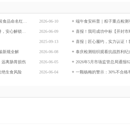
红线+维权指南
2026-06-10
端午食安科普｜粽子重点检测项目、
心解锁夏日冰品
2026-06-09
喜报！我司成功中标【开封市顺河回族区食
2025-09-13
喜报｜匠心履约，实力认证！我司顺利
输新规全解
2026-06-08
泰庆检测组织观看抗战胜利纪念
，远离肠胃损伤
2026-06-05
2026年5月市场监管总局通
杜绝生食风险
2026-06-04
一颗杨梅的警示：30%不合