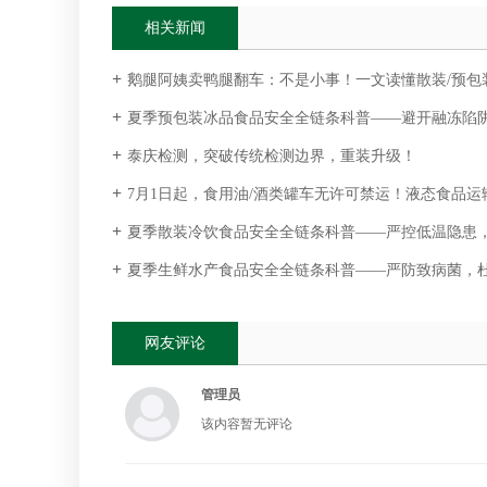
相关新闻
鹅腿阿姨卖鸭腿翻车：不是小事！一文读懂散装/预包装食品命名
夏季预包装冰品食品安全全链条科普——避开融冻陷阱，安
泰庆检测，突破传统检测边界，重装升级！
7月1日起，食用油/酒类罐车无许可禁运！液态食品运
夏季散装冷饮食品安全全链条科普——严控低温隐患
夏季生鲜水产食品安全全链条科普——严防致病菌，
网友评论
管理员
该内容暂无评论