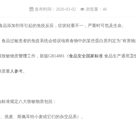
发布时间：2026-03-02
浏览量：
46
品添加剂等引起的免疫反应，症状轻重不一，严重时可危及生命。
，食品过敏患者的免疫系统会错误地将食物中的某些蛋白质判定为
“有害
展致敏物质
管理
工作，新版
GB14881《
食品安全国家标准
食品生产通用
卫
供质量
人参
考。
标准规定八大致敏物质包括：
麦、燕麦、斯佩耳特小麦或它们的杂交品系）。
。