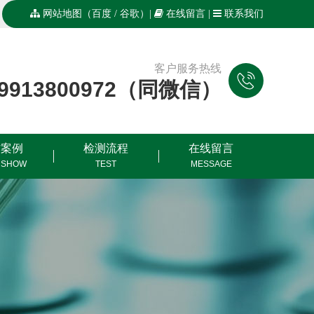
网站地图
（
百度
/
谷歌
）|
在线留言
|
联系我们
客户服务热线
19913800972（同微信）
作案例
检测流程
在线留言
 SHOW
TEST
MESSAGE