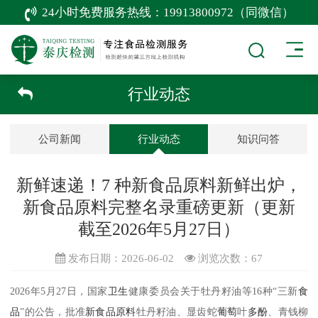
24小时免费服务热线：
19913800972（同微信）
行业动态
公司新闻
行业动态
知识问答
新鲜速递！7 种新食品原料新鲜出炉，
新食品原料完整名录重磅更新（更新
截至2026年5月27日）
发布日期：2026-06-02
浏览次数：
67
2026年5月27日，国家
卫生
健康委员会关于牡丹籽油等16种“三新
食
品
”的公告，批准
新食品原料
牡丹籽油、显齿蛇
葡萄
叶
多酚
、青钱柳