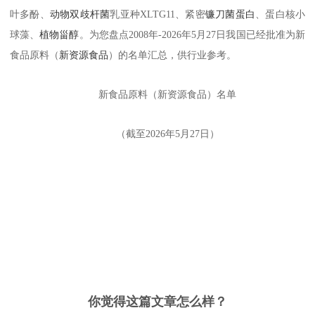
叶多酚、
动物
双歧杆菌
乳亚种XLTG11、紧密
镰刀菌
蛋白
、蛋白核小
球藻、
植物甾醇
。为您盘点2008年-2026年5月27日我国已经批准为新
食品原料（
新资源食品
）的名单汇总，供行业参考。
新食品原料（新资源食品）名单
（截至2026年5月27日）
你觉得这篇文章怎么样？