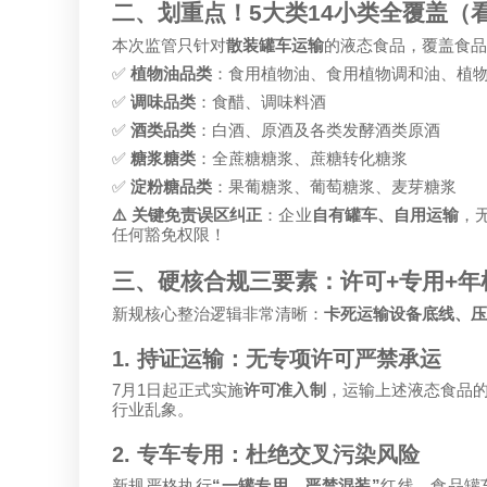
二、划重点！
5
大类
14
小类全覆盖（
本次监管只针对
散装罐车运输
的液态食品，覆盖食品
✅
植物油品类
：食用植物油、食用植物调和油、植
✅
调味品类
：食醋、调味料酒
✅
酒类品类
：白酒、原酒及各类发酵酒类原酒
✅
糖浆糖类
：全蔗糖糖浆、蔗糖转化糖浆
✅
淀粉糖品类
：果葡糖浆、葡萄糖浆、麦芽糖浆
⚠️
关键免责误区纠正
：企业
自有罐车、自用运输
，
任何豁免权限！
三、硬核合规三要素：许可
+
专用
+
年
新规核心整治逻辑非常清晰：
卡死运输设备底线、压
1.
持证运输：无专项许可严禁承运
7
1
月
日起正式实施
许可准入制
，运输上述液态食品
行业乱象。
2.
专车专用：杜绝交叉污染风险
“
”
新规严格执行
一罐专用、严禁混装
红线。食品罐