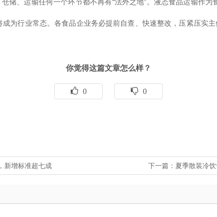
“
”
、仓储、运输任何一个环节都不再有
法外之地
。液态食品运输作为
将成为行业常态。各食品企业务必提前自查、快速整改，压紧压实主
你觉得这篇文章怎么样？
0
0
施，新增标准超七成
下一篇：
夏季散装冷饮