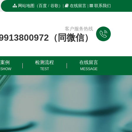
网站地图
（
百度
/
谷歌
）|
在线留言
|
联系我们
客户服务热线
19913800972（同微信）
作案例
检测流程
在线留言
 SHOW
TEST
MESSAGE