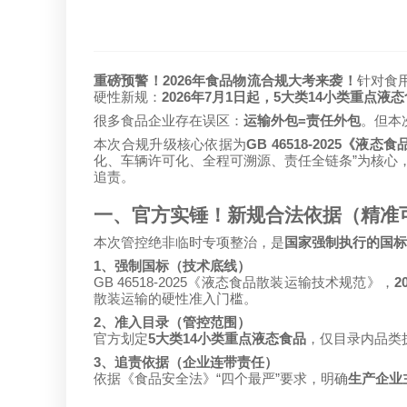
2026
重磅预警！
年食品物流合规大考来袭！
针对食
2026
7
1
5
14
硬性新规：
年
月
日起，
大类
小类重点液态
=
很多食品企业存在误区：
运输外包
责任外包
。但本
GB 46518-2025
本次合规升级核心依据为
《液态食
”
化、车辆许可化、全程可溯源、责任全链条
为核心
追责。
一、官方实锤！新规合法依据（精准
本次管控绝非临时专项整治，是
国家强制执行的国标
1
、强制国标（技术底线）
GB 46518-2025
2
《液态食品散装运输技术规范》，
散装运输的硬性准入门槛。
2
、准入目录（管控范围）
5
14
官方划定
大类
小类重点液态食品
，仅目录内品类
3
、追责依据（企业连带责任）
“
”
依据《食品安全法》
四个最严
要求，明确
生产企业