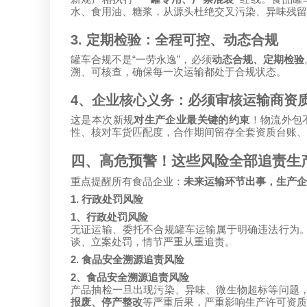
水、食用油、糖浆，从源头杜绝交叉污染、异味残留
3.
定期检验：全程可控、动态合规
“
”
罐车合规不是
一劳永逸
，必须
动态合规、定期检验
溯、可核查，确保每一次运输都处于合规状态。
4
、企业核心义务：必须审核运输商资
这是本次新规
对生产企业最关键的约束
！物流外包
性、核对车货匹配度，合作期间留存全套资质台账、
四、高危预警！这些风险全部追责生
重点提醒所有食品企业：
未来运输环节出事，生产企
1.
行政处罚风险
1
、行政处罚风险
无证运输、委托不合规罐车运输属于明确违法行为
谈、立案处罚，情节严重从重追责。
2.
食品安全溯源追责风险
2
、食品安全溯源追责风险
产品抽检一旦出现污染、异味、微生物超标等问题
报废、停产整改
等严重后果，严重影响生产许可资质