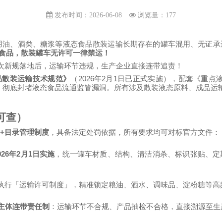
发布时间：2026-06-08
浏览量：
177
用油、酒类、糖浆等液态食品散装运输长期存在的罐车混用、无证承
食品，散装罐车无许可一律禁运！
次新规落地后，运输环节违规，生产企业直接连带追责！
2026
2
1
品散装运输技术规范》
（
年
月
日已正式实施），配套《重点
，彻底封堵液态食品流通监管漏洞。所有涉及散装液态原料、成品运
可查）
+
目录管理制度
，具备法定处罚依据，所有要求均可对标官方文件：
026
2
1
年
月
日实施
，统一罐车材质、结构、清洁消杀、标识张贴、定
执行「运输许可制度」，精准锁定粮油、酒水、调味品、淀粉糖等高
主体连带责任制
：运输环节不合规、产品抽检不合格，直接溯源至生