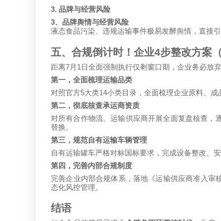
3.
品牌与经营风险
3
、品牌舆情与经营风险
液态食品污染、违规运输事件极易发酵舆情，直接引
五、合规倒计时！企业
4
步整改方案
7
1
距离
月
日全面强制执行仅剩窗口期，企业务必放
第一，全面梳理运输品类
5
14
对照官方
大类
小类目录，全面梳理企业原料、成
第二，彻底核查承运商资质
对所有合作物流、运输供应商开展全面复盘核查，
替换。
第三，规范自有运输车辆管理
自有运输罐车严格对标国标要求，完成设备整改、安
第四，完善内部合规制度
完善企业内部合规体系，落地《运输供应商准入审
态化风控管理。
结语