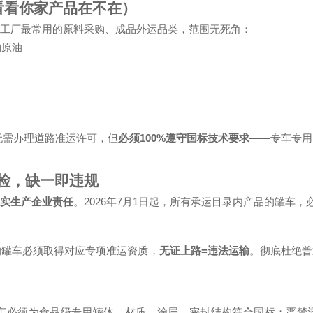
看看你家产品在不在）
工厂最常用的原料采购、成品外运品类，范围无死角：
物原油
100%
——
无需办理道路准运许可，但
必须
遵守国标技术要求
专车专用
检，缺一即违规
2026
7
1
实生产企业责任
。
年
月
日起，所有承运目录内产品的罐车，
=
的罐车必须取得对应专项准运资质，
无证上路
违法运输
。彻底杜绝普
车必须为食品级专用罐体，材质、涂层、密封结构符合国标；严禁