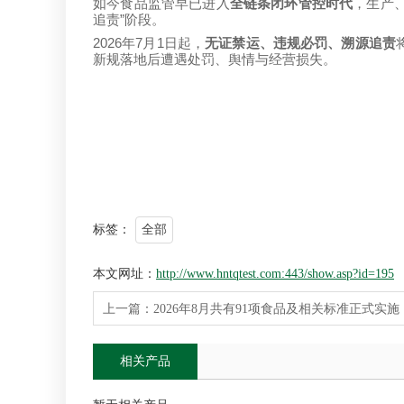
如今食品监管早已进入
全链条闭环管控时代
，生产
”
追责
阶段。
2026
7
1
年
月
日起，
无证禁运、违规必罚、溯源追责
新规落地后遭遇处罚、舆情与经营损失。
标签：
全部
本文网址：
http://www.hntqtest.com:443/show.asp?id=195
上一篇：
2026年8月共有91项食品及相关标准正式实
相关产品