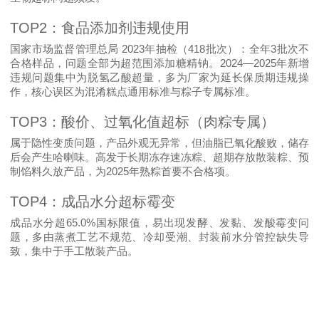
TOP2
：食品添加剂违规使用
2023
418
3
国家市场监督管理总局
年抽检（
批次）
：全年
批次不
2024—2025
合格样品，问题全部为
超范围添加糖精钠
。
年新增
违规问题集中为脱氢乙酸超量，多为厂家为延长保质期违规操
作，核心误区为混淆糕点通用标准与粽子专属标准。
TOP3
：酸价、过氧化值超标（肉粽专属）
属于隐性变质问题，产品外观无异常，但油脂已氧化酸败，储存
后会产生哈喇味。高发于长期冻存速冻粽、超期存放散装粽、预
2025
制馅料久放产品，为
年熟粽首要不合格项。
TOP4
：成品水分超标霉变
65.0%
成品水分超
国标限值，易出现发酵、发黏、发酸霉变问
题，多由蒸煮工艺不规范、冷却受潮、封装前水分管控缺失导
致，集中于手工散装产品。