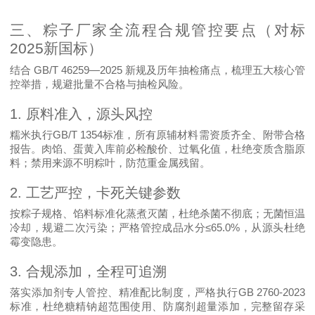
三、粽子厂家全流程合规管控要点（对标
2025
新国标）
GB/T 46259—2025
结合
新规及历年抽检痛点，梳理五大核心管
控举措，规避批量不合格与抽检风险。
1.
原料准入，源头风控
GB/T 1354
糯米执行
标准，所有原辅材料需资质齐全、附带合格
报告。肉馅、蛋黄入库前必检酸价、过氧化值，杜绝变质含脂原
料；禁用来源不明粽叶，防范重金属残留。
2.
工艺严控，卡死关键参数
按粽子规格、馅料标准化蒸煮灭菌，杜绝杀菌不彻底；无菌恒温
≤65.0%
冷却，规避二次污染；严格管控成品水分
，从源头杜绝
霉变隐患。
3.
合规添加，全程可追溯
GB 2760-2023
落实添加剂专人管控、精准配比制度，严格执行
标准，杜绝糖精钠超范围使用、防腐剂超量添加，完整留存采