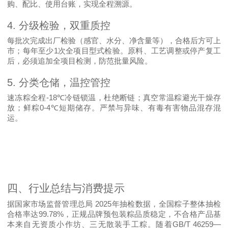
购、配比、使用台账，实现全程溯源。
4.
分级检验，双重质控
每批次完成出厂检验（感官、水分、净含量等），合格后方可上
1
市；每年至少
次全项目型式检验。原料、工艺调整或停产复工
后，必须追加全项目检测，防范批量风险。
5.
分类仓储，温控管控
-18℃
速冻粽全程
冷链锁温，杜绝断链；真空常温粽避光干燥存
0-4℃
放；鲜粽
短期储存。严禁与异味、有毒有害物品混存混
运。
四、行业总结与消费提示
2025
据
国家市场监督管理总局
年抽检数据
，全国粽子整体抽检
99.78%
合格率达
，正规品牌预包装粽品质稳定，不合格产品基
GB/T 46259—
本来自无资质小作坊、三无散装手工粽。随着