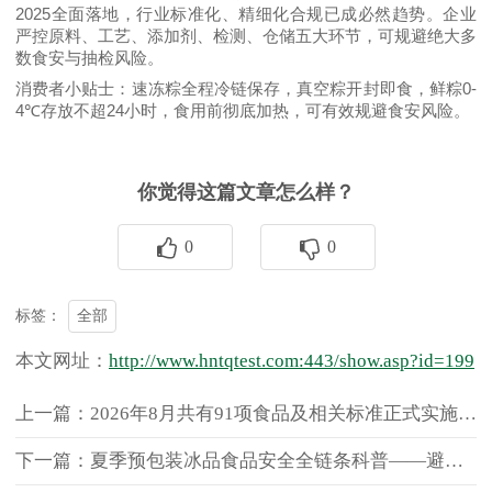
2025
全面落地，行业标准化、精细化合规已成必然趋势。企业
严控原料、工艺、添加剂、检测、仓储五大环节，可规避绝大多
数食安与抽检风险。
0-
消费者小贴士
：速冻粽全程冷链保存，真空粽开封即食，鲜粽
4℃
24
存放不超
小时，食用前彻底加热，可有效规避食安风险。
你觉得这篇文章怎么样？
0
0
全部
标签：
本文网址：
http://www.hntqtest.com:443/show.asp?id=199
上一篇：2026年8月共有91项食品及相关标准正式实施，新增标准超七成
下一篇：夏季预包装冰品食品安全全链条科普——避开融冻陷阱，安心解锁夏日冰品