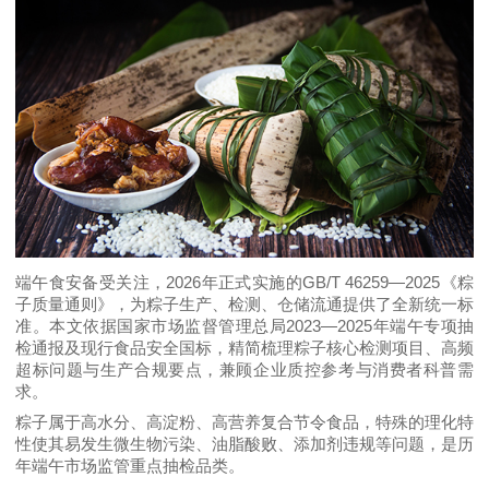
2026
GB/T 46259—2025
端午食安备受关注，
年正式实施的
《粽
子质量通则》
，为粽子生产、检测、仓储流通提供了全新统一标
2023—2025
准。本文依据
国家市场监督管理总局
年端午专项抽
检通报
及现行食品安全国标，精简梳理粽子核心检测项目、高频
超标问题与生产合规要点，兼顾企业质控参考与消费者科普需
求。
粽子属于高水分、高淀粉、高营养复合节令食品，特殊的理化特
性使其易发生微生物污染、油脂酸败、添加剂违规等问题，是历
年端午市场监管重点抽检品类。