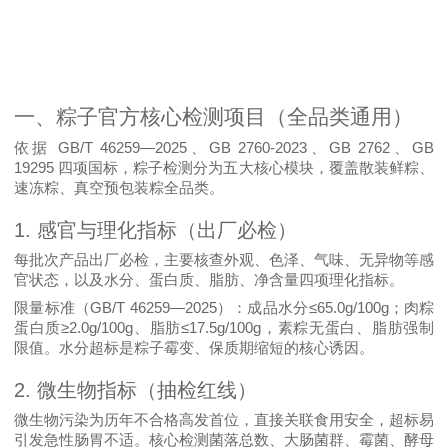
一、粽子官方核心检测项目（全品类通用）
GB/T 46259—2025
GB 2760-2023
GB 2762
GB
依据
、
、
、
19295
四项国标，粽子检测分为五大核心模块，覆盖散装鲜粽、
速冻粽、真空预包装粽全品类。
1.
感官与理化指标（出厂必检）
每批次产品出厂必检，主要核查外观、色泽、气味、无异物等感
官状态，以及水分、蛋白质、脂肪、净含量四项理化指标。
GB/T 46259—2025
≤65.0g/100g
限量标准（
）
：成品水分
；肉粽
≥2.0g/100g
≤17.5g/100g
蛋白质
、脂肪
，素粽无蛋白、脂肪强制
限值。水分超标是粽子霉变、保质期缩短的核心诱因。
2.
微生物指标（抽检红线）
微生物污染为历年不合格高发首位，直接关联食用安全，超标易
引发急性肠胃不适。核心检测菌落总数、大肠菌群、霉菌、酵母