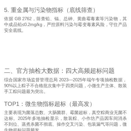
5.
重金属与污染物指标（底线筛查）
GB 2762
依据
，筛查铅、镉、总砷、黄曲霉毒素等污染物，其
≤0.2mg/kg
中成品铅
，严控原料污染与霉变毒素风险，守住产品
安全底线。
二、官方抽检大数据：四大高频超标问题
2023—2025
综合
国家市场监督管理总局
年端午专项抽检数据
，
90%
以上粽子不合格批次集中于四类问题，小微生产主体、散装
手工粽问题最为突出。
TOP1
：微生物指标超标（最高发）
主要表现为菌落总数、大肠菌群、霉菌超标，真空粽商业无菌不
2025
达标。
年多地抽检显示，散装粽、小作坊产品因车间消杀
不到位、蒸煮杀菌不彻底、操作交叉污染、包装漏气等问题，微
生物超标问题频发。