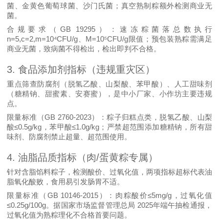
菌、金黄色葡萄球菌、沙门氏菌；真空熟制粽额外检测
商业无
菌
。
GB 19295
合规要求（
）
：速冻粽菌落总数执行
n=5,c=2,m=10⁴CFU/g
M=10⁵CFU/g
、
限值；预包装熟粽需满足
商业无菌，
致病菌不得检出
，检出即判不合格。
3.
食品添加剂指标（违规重灾区）
重点筛查防腐剂（脱氢乙酸、山梨酸、苯甲酸）、人工甜味剂
（糖精钠、甜蜜素、安赛蜜），是中小厂家、小作坊主要违规
点。
GB 2760-2023
限量标准（
）
：粽子归糕点类，脱氢乙酸、山梨
≤0.5g/kg
≤1.0g/kg
酸
，苯甲酸
；
严禁超范围添加糖精钠
，所有甜
味剂、防腐剂禁止超量、超范围使用。
4.
油脂品质指标（肉
/
蛋黄粽专属）
针对含脂馅料粽子，检测酸价、过氧化值，两项指标超标代表油
脂氧化酸败，食用易引发肠胃不适。
GB 10146-2015
≤5mg/g
限量标准（
）
：肉粽酸价
，过氧化值
≤0.25g/100g
2025
。据
国家市场监督管理总局
年端午抽检通报
，
过氧化值为熟粽理化不合格首要问题。