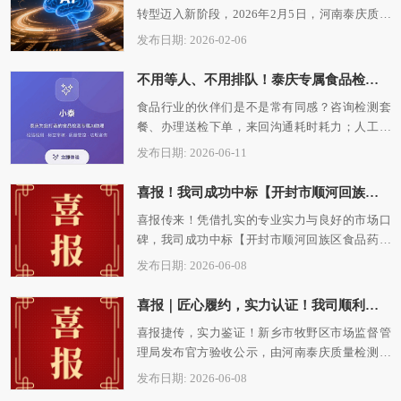
转型迈入新阶段，2026年2月5日，河南泰庆质量
检测有限公司首届AI Agent大赛燃动启幕…
发布日期: 2026-02-06
不用等人、不用排队！泰庆专属食品检测AI「小泰」｜查套餐、一键下单、标签自查，业务合规双提速✅
食品行业的伙伴们是不是常有同感？咨询检测套
餐、办理送检下单，来回沟通耗时耗力；人工审
核标签易出疏漏，非工作时间遇上业务、法…
发布日期: 2026-06-11
喜报！我司成功中标【开封市顺河回族区食品药品安全服务中心2026年度食品安全抽检项目】
喜报传来！凭借扎实的专业实力与良好的市场口
碑，我司成功中标【开封市顺河回族区食品药品
安全服务中心2026年度食品安全抽检项目】…
发布日期: 2026-06-08
喜报｜匠心履约，实力认证！我司顺利完成牧野区市场监管局食品安全抽检检测服务项目
喜报捷传，实力鉴证！新乡市牧野区市场监督管
理局发布官方验收公示，由河南泰庆质量检测有
限公司承接的食品安全抽检检测服务项目圆…
发布日期: 2026-06-08