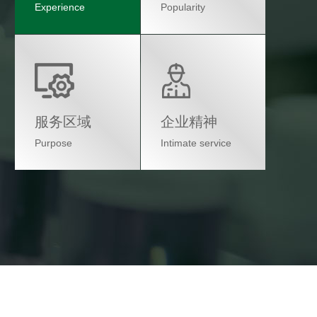
Experience
Popularity
服务区域
企业精神
Purpose
Intimate service