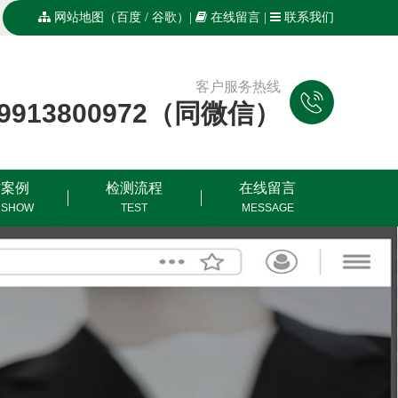
网站地图
（
百度
/
谷歌
）|
在线留言
|
联系我们
客户服务热线
19913800972（同微信）
作案例
检测流程
在线留言
 SHOW
TEST
MESSAGE