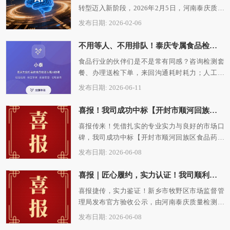
转型迈入新阶段，2026年2月5日，河南泰庆质量
检测有限公司首届AI Agent大赛燃动启幕…
发布日期: 2026-02-06
不用等人、不用排队！泰庆专属食品检测AI「小泰」｜查套餐、一键下单、标签自查，业务合规双提速✅
食品行业的伙伴们是不是常有同感？咨询检测套
餐、办理送检下单，来回沟通耗时耗力；人工审
核标签易出疏漏，非工作时间遇上业务、法…
发布日期: 2026-06-11
喜报！我司成功中标【开封市顺河回族区食品药品安全服务中心2026年度食品安全抽检项目】
喜报传来！凭借扎实的专业实力与良好的市场口
碑，我司成功中标【开封市顺河回族区食品药品
安全服务中心2026年度食品安全抽检项目】…
发布日期: 2026-06-08
喜报｜匠心履约，实力认证！我司顺利完成牧野区市场监管局食品安全抽检检测服务项目
喜报捷传，实力鉴证！新乡市牧野区市场监督管
理局发布官方验收公示，由河南泰庆质量检测有
限公司承接的食品安全抽检检测服务项目圆…
发布日期: 2026-06-08